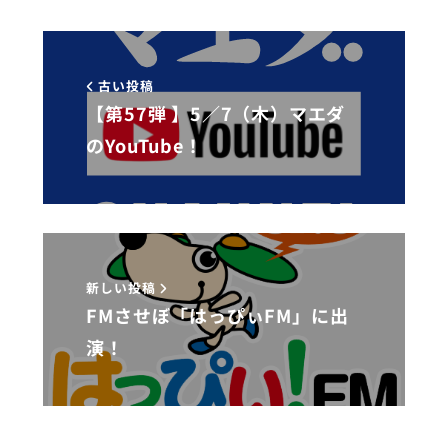
古い投稿
【第57弾 】5／7（木）マエダ
のYouTube！
新しい投稿
FMさせぼ「はっぴぃFM」に出
演！