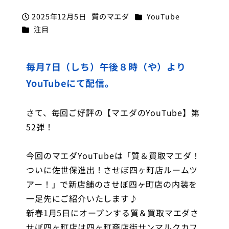
カテゴリー
2025年12月5日
質のマエダ
YouTube
投稿日
著
カテゴリー
注目
者
毎月7日（しち）午後８時（や）より
YouTubeにて配信。
さて、毎回ご好評の【マエダのYouTube】第
52弾！
今回のマエダYouTubeは「質＆買取マエダ！
ついに佐世保進出！させぼ四ヶ町店ルームツ
アー！」で新店舗のさせぼ四ヶ町店の内装を
一足先にご紹介いたします♪
新春1月5日にオープンする質＆買取マエダさ
せぼ四ヶ町店は四ヶ町商店街サンマルクカフ