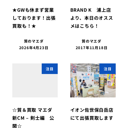
★GWも休まず営業
BRAND K 浦上店
しております！出張
より、本日のオスス
買取も！★
メはこちら！
質のマエダ
質のマエダ
2026年4月23日
2017年11月18日
注目
注目
☆質＆買取 マエダ
イオン佐世保白岳店
新CM – 剣士編 公
にて出張買取します
開☆